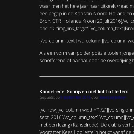
waar men het hele jaar naar uitkeek.<read mo
een begrip in de Kop van Noord-Holland en da
Bron: CTR Hollands Kroon 20 juli 2016[/vc_
onclick=”img_link_large”][vc_column_text]Bro
[/vc_column_text][/vc_column][vc_column wid
Als een vorm van polder poëzie tooien jonge k
schofferend of banaal, door de overdrijving b
Kanselrede: Schrijven met licht of letters
Geplaatst op
9 september 2016
door
Kees Looijesteijn
[vc_row][vc_column width=”1/2″][vc_single_i
sept. 2016[/vc_column_text][/vc_column][vc_c
met een lezing (Kanselrede). De club is verh
Voorzitter Kees Looijesteijn houdt vanaf de p