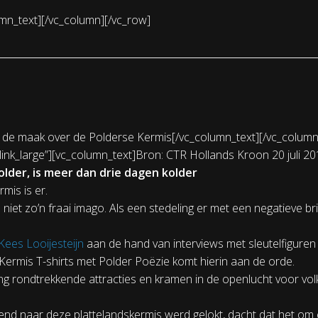
mn_text][/vc_column][/vc_row]
 de maak over de Polderse Kermis[/vc_column_text][/vc_column
link_large”][vc_column_text]Bron: CTR Hollands Kroon 20 juli 
older, is meer dan drie dagen kolder
mis is er.
et zo’n fraai imago. Als een stedeling er met een negatieve bril op
Kees Looijesteijn
aan de hand van interviews met sleutelfiguren
 Kermis T-shirts met Polder Poëzie komt hierin aan de orde.
ng rondtrekkende attracties en kramen in de openlucht voor vol
iend naar deze plattelandskermis werd gelokt, dacht dat het om e