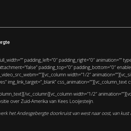
rgte
l_width=”” padding_left=”0″ padding_right=”0″ animation=”” type
attachment=”false” padding_top=”0″ padding_bottom=”0″ enable_
_video_src_webm=””][vc_column width=”1/2″ animation=””][vc_s
”yes” img_link_target=”_blank” css_animation=””][vc_column_text
lumn_text][/vc_column][vc_column width=”1/2″ animation=””][vc
itie over Zuid-Amerika van Kees Looijesteijn.
erk het Andesgebergte doorkruist van west naar oost, van kust 