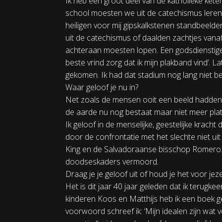
Ik heb een groot deel van de katholieke ke
school moesten we uit de catechismus leren.
heiligen voor mij gipskalkstenen standbeelde
uit de catechismus of daalden zachtjes vana
achteraan moesten lopen. Een godsdienstige
beste vrind zorg dat ik mijn plakband vind’. L
gekomen. Ik had dat stadium nog lang niet ber
Waar geloof je nu in?
Net zoals de mensen ooit een beeld hadden d
de aarde nu nog bestaat maar niet meer plat 
Ik geloof in de menselijke, geestelijke krach
door de confrontatie met het slechte niet 
King en de Salvadoraanse bisschop Romero. 
doodseskaders vermoord.
Draag je je geloof uit of houd je het voor jeze
Het is dit jaar 40 jaar geleden dat ik terugk
kinderen Koos en Matthijs heb ik een boek ge
voorwoord schreef ik: ‘Mijn idealen zijn wat