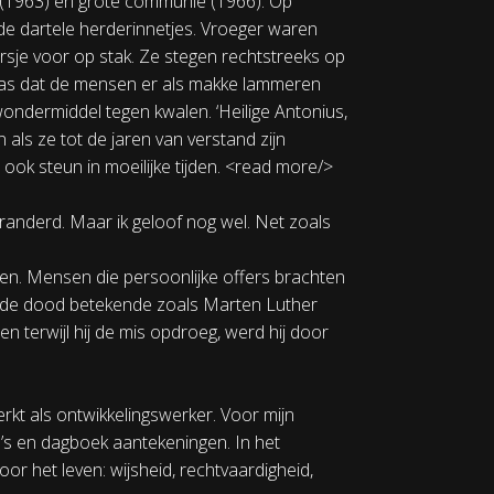
 (1963) en grote communie (1966). Op
de dartele herderinnetjes. Vroeger waren
rsje voor op stak. Ze stegen rechtstreeks op
 was dat de mensen er als makke lammeren
ndermiddel tegen kwalen. ‘Heilige Antonius,
 als ze tot de jaren van verstand zijn
 ook steun in moeilijke tijden. <read more/>
randerd. Maar ik geloof nog wel. Net zoals
elden. Mensen die persoonlijke offers brachten
s de dood betekende zoals Marten Luther
terwijl hij de mis opdroeg, werd hij door
erkt als ontwikkelingswerker. Voor mijn
o’s en dagboek aantekeningen. In het
or het leven: wijsheid, rechtvaardigheid,