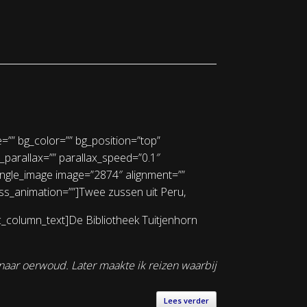
=”” bg_color=”” bg_position=”top”
parallax=”” parallax_speed=”0.1″
ingle_image image=”2874″ alignment=””
 css_animation=””]Twee zussen uit Peru,
_column_text]De Bibliotheek Tuitjenhorn
naar oerwoud. Later maakte ik reizen waarbij
Lees verder