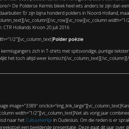
re/> De Polderse Kermis bleek heel iets anders te zijn dan een
arbuiten ‘Er zijn bijna honderd polders in Noord-Holland, maar
column_text][/vc_column][/vc_row][vc_row][vc_column width=”1/
n: CTR Hollands Kroon 20 juli 2016
th=”1/2″][vc_column_text]
Polder poëzie
ermisgangers zich in T-shirts met spitsvondige, puntige teksten o
lijkt het toch altijd weer komisch[/vc_column_text][/vc_column][
mage image=”3389″ onclick=”img_link_large”][vc_column_text]Ka
olumn width=”1/2″][vc_column_text]Net als vorig jaar combineer
uisd naar het
Cultuurkerkje
in Oudesluis. Om die reden is er spra
reekstoel een beeldende presentatie. Deze gaat dit jaar over de 