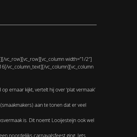
][/vc_row][vc_row][vc_column width=”1/2″]
2016[/vc_column_text][/vc_column][vc_column
 ernaar kijkt, vertelt hij over ‘plat vermaak’
 (smaakmakers) aan te tonen dat er veel
ksvermaak is. Dit noemt Looijesteijn ook wel
en noordelijks carnavalsfeest ging. Iets