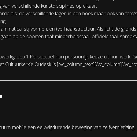
van verschillende kunstdisciplines op elkaar.
orde als: de verschillende lagen in een boek maar ook van foto
ng.
grammatica, stijlvormen, en (verhaal)structuur. Als licht de grond
an op de soorten taal: minderheidstaal, officiële taal, spreekt
werkgroep ’t Perspectief hun persoonlijk keuze uit hun werk.
et Cultuurkerkje Oudesluis.[/vc_column_text][/vc_column][/vc_r
e
tuum mobile een eeuwigdurende beweging van zelfvernietiging