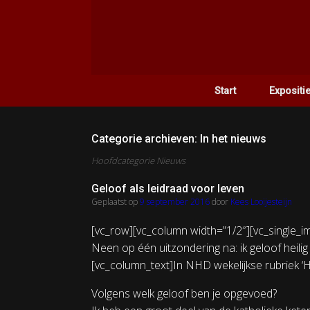
Ga
naar
de
inhoud
Start
Expositi
Categorie archieven:
In het nieuws
Hoofdcategorie Nieuws
Geloof als leidraad voor leven
Geplaatst op
9 september 2016
door
Kees Looijesteijn
[vc_row][vc_column width=”1/2″][vc_single_im
Neen op één uitzondering na: ik geloof heili
[vc_column_text]In NHD wekelijkse rubriek ‘
Volgens welk geloof ben je opgevoed?