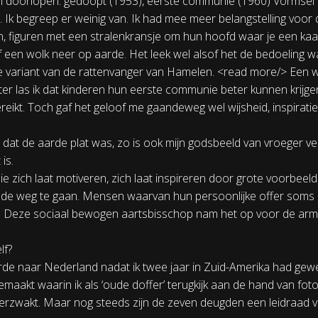
ten doorlopen: gedoopt (1953), eerste communie (1960) Vormsel
 Ik begreep er weinig van. Ik had mee meer belangstelling voor 
n, figuren met een stralenkransje om hun hoofd waar je een kaa
f een wolk neer op aarde. Het leek wel alsof het de bedoeling
 variant van de rattenvanger van Hamelen. <read more/> Een wo
ater las ik dat kinderen hun eerste communie beter kunnen krijgen
eikt. Toch gaf het geloof me gaandeweg wel wijsheid, inspiratie
at de aarde plat was, zo is ook mijn godsbeeld van vroeger ve
is.
t die zich laat motiveren, zich laat inspireren door grote voorbe
uit de weg te gaan. Mensen waarvan hun persoonlijke offer som
Deze sociaal bewogen aartsbisschop nam het op voor de armen 
lf?
eerde naar Nederland nadat ik twee jaar in Zuid-Amerika had gew
maakt waarin ik als ‘oude doffer’ terugkijk aan de hand van fot
 verzwakt. Maar nog steeds zijn de zeven deugden een leidraad vo