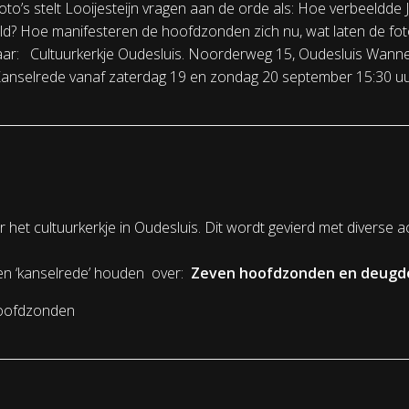
 foto’s stelt Looijesteijn vragen aan de orde als: Hoe verbeel
ld? Hoe manifesteren de hoofdzonden zich nu, wat laten de fot
aar: Cultuurkerkje Oudesluis. Noorderweg 15, Oudesluis Wan
 Kanselrede vanaf zaterdag 19 en zondag 20 september 15:30 uu
 het cultuurkerkje in Oudesluis. Dit wordt gevierd met diverse ac
een ‘kanselrede’ houden over:
Zeven hoofdzonden en deugden
hoofdzonden