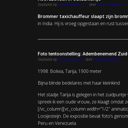
Geplaatst op
18 september 2015
door
Kees Looijesteijn
Brommer taxichauffeur slaapt zijn bro
in India. Hij is vroeg opgestaan en rust tusse
Foto tentoonstelling: Adembenemend Zuid
Geplaatst op
10 augustus 2015
door
Kees Looijesteijn
1998: Bolivia, Tarija, 1900 meter
Bijna blinde bedelares met haar kleinkind.
Het stadje Tarija is gelegen in het zuidpuntje
spreek ik een oude vrouw, ze klaagt omdat ze 
[/vc_column][vc_column width=”1/2″ animatio
Looijesteijn. De expositie bevat foto’s ge
Peru en Venezuela.