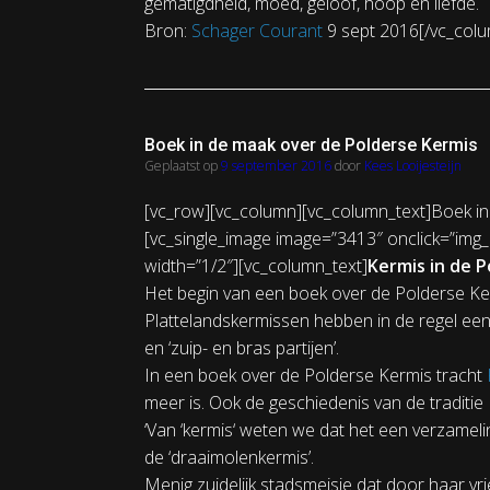
gematigdheid, moed, geloof, hoop en liefde.
Bron:
Schager Courant
9 sept 2016[/vc_colu
Boek in de maak over de Polderse Kermis
Geplaatst op
9 september 2016
door
Kees Looijesteijn
[vc_row][vc_column][vc_column_text]Boek in
[vc_single_image image=”3413″ onclick=”img_
width=”1/2″][vc_column_text]
Kermis in de P
Het begin van een boek over de Polderse Ker
Plattelandskermissen hebben in de regel een ni
en ‘zuip- en bras partijen’.
In een boek over de Polderse Kermis tracht
meer is. Ook de geschiedenis van de traditie
‘Van ‘kermis‘ weten we dat het een verzameli
de ‘draaimolenkermis’.
Menig zuidelijk stadsmeisje dat door haar vr