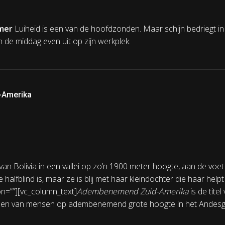
mmer
Luiheid is een van de hoofdzonden. Maar schijn bedriegt i
n de middag even uit op zijn werkplek.
-Amerika
 van Bolivia in een vallei op zo’n 1900 meter hoogte, aan de voet
halfblind is, maar ze is blij met haar kleindochter die haar help
n=””][vc_column_text]
Adembenemend Zuid-Amerika
is de tite
nomen van mensen op adembenemend grote hoogte in het Andesge