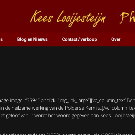
es
Blog en Nieuws
Contact / verkoop
Over
age image=”3394″ onclick=”img_link_large”][vc_column_text]Ben j
g in de heilzame werking van de Polderse Kermis..[/vc_column_te
Het geloof van….’ wordt het woord gegeven aan Kees Looijesteij