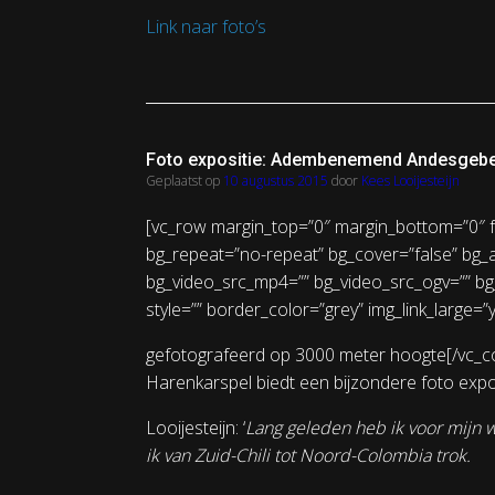
Link naar foto’s
Foto expositie: Adembenemend Andesgebe
Geplaatst op
10 augustus 2015
door
Kees Looijesteijn
[vc_row margin_top=”0″ margin_bottom=”0″ ful
bg_repeat=”no-repeat” bg_cover=”false” bg_
bg_video_src_mp4=”” bg_video_src_ogv=”” bg
style=”” border_color=”grey” img_link_large=
gefotografeerd op 3000 meter hoogte[/vc_co
Harenkarspel biedt een bijzondere foto expos
Looijesteijn: ‘
Lang geleden heb ik voor mijn w
ik van Zuid-Chili tot Noord-Colombia trok.