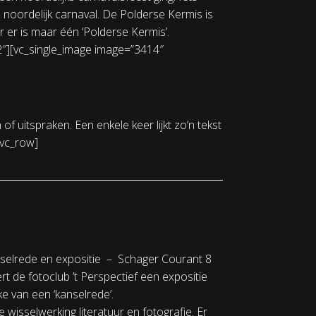
 noordelijk carnaval. De Polderse Kermis is
 er is maar één ‘Polderse Kermis’.
2″][vc_single_image image=”3414″
f uitspraken. Een enkele keer lijkt zo’n tekst
/vc_row]
nselrede en expositie – Schager Courant 8
t de fotoclub ’t Perspectief een expositie
ke van een ‘kanselrede’.
wisselwerking literatuur en fotografie. Er