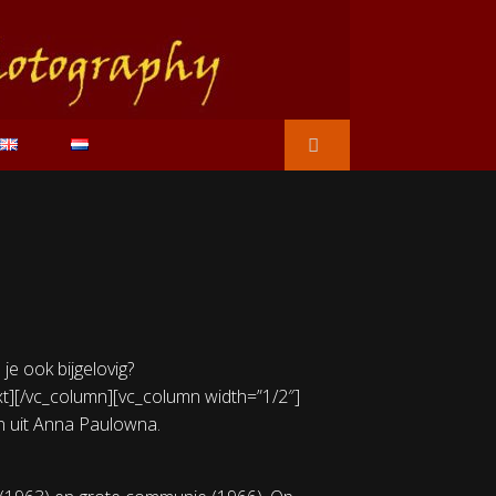
e ook bijgelovig?
xt][/vc_column][vc_column width=”1/2″]
n uit Anna Paulowna.