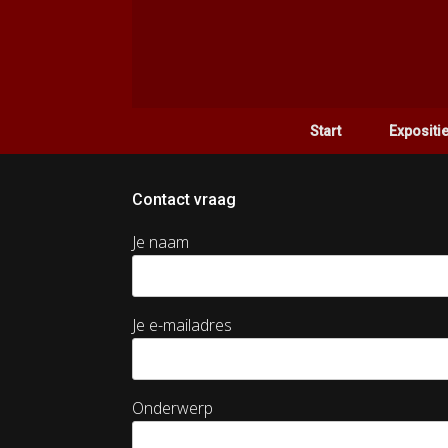
Ga
naar
de
inhoud
Start
Expositi
Contact vraag
Je naam
Je e-mailadres
Onderwerp