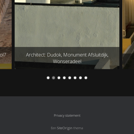
Dudok, Monument Afsluitdijk,
Wonseradeel
Dudok: Stevensluis 
Privacy statement
Een
SiteOrigin
thema