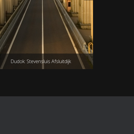
Afsluitdijk
Dudok: Wenteltrap Monument Afsluitd