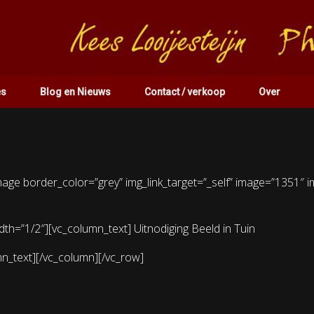
es
Blog en Nieuws
Contact / verkoop
Over
age border_color=”grey” img_link_target=”_self” image=”1351″ im
th=”1/2″][vc_column_text] Uitnodiging Beeld in Tuin
mn_text][/vc_column][/vc_row]