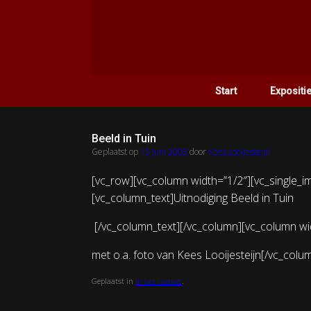
Ga
naar
de
inhoud
Start
Expositi
Beeld in Tuin
Geplaatst op
15 juni 2008
door
Kees Looijesteijn
[vc_row][vc_column width=”1/2″][vc_single_im
[vc_column_text]Uitnodiging Beeld in Tuin
[/vc_column_text][/vc_column][vc_column wid
met o.a. foto van Kees Looijesteijn[/vc_colu
Geplaatst in
In het nieuws
.