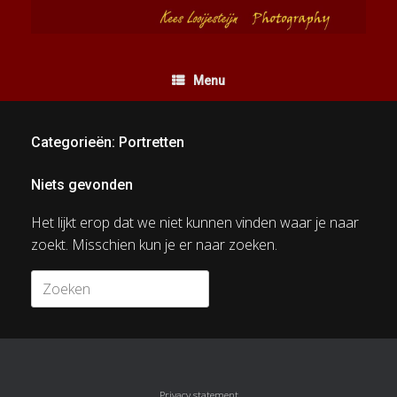
Ga
naar
de
inhoud
Menu
Categorieën: Portretten
Niets gevonden
Het lijkt erop dat we niet kunnen vinden waar je naar
zoekt. Misschien kun je er naar zoeken.
Zoeken
naar:
Privacy statement